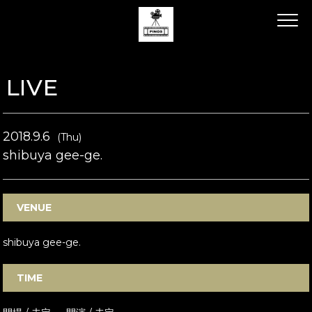
LIVE
2018.9.6
(Thu)
shibuya gee-ge.
VENUE
shibuya gee-ge.
TIME